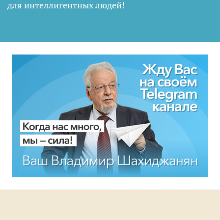
для интеллигентных людей
!