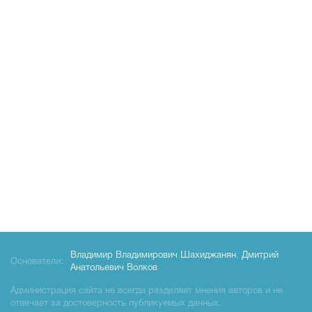
Владимир Владимирович Шахиджанян
,
Дмитрий
Основатели:
Анатольевич Волков
Администрация сайта не всегда разделяет мнения авторов и не
отвечает за достоверность публикуемых данных.