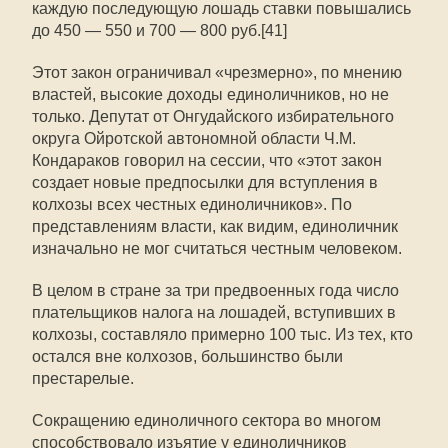
каждую последующую лошадь ставки повышались
до 450 — 550 и 700 — 800 руб.[41]
Этот закон ограничивал «чрезмерно», по мнению
властей, высокие доходы единоличников, но не
только. Депутат от Онгудайского избирательного
округа Ойротской автономной области Ч.М.
Кондараков говорил на сессии, что «этот закон
создает новые предпосылки для вступления в
колхозы всех честных единоличников». По
представлениям власти, как видим, единоличник
изначально не мог считаться честным человеком.
В целом в стране за три предвоенных года число
плательщиков налога на лошадей, вступивших в
колхозы, составляло примерно 100 тыс. Из тех, кто
остался вне колхозов, большинство были
престарелые.
Сокращению единоличного сектора во многом
способствовало изъятие у единоличников