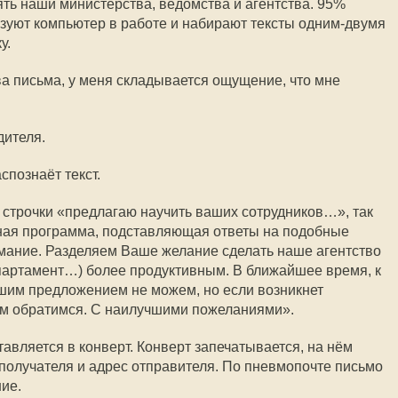
ять наши министерства, ведомства и агентства. 95%
ьзуют компьютер в работе и набирают тексты одним-двумя
у.
а письма, у меня складывается ощущение, что мне
дителя.
спознаёт текст.
 строчки «предлагаю научить ваших сотрудников…», так
ная программа, подставляющая ответы на подобные
мание. Разделяем Ваше желание сделать наше агентство
партамент…) более продуктивным. В ближайшее время, к
шим предложением не можем, но если возникнет
ам обратимся. С наилучшими пожеланиями».
авляется в конверт. Конверт запечатывается, на нём
получателя и адрес отправителя. По пневмопочте письмо
ие.