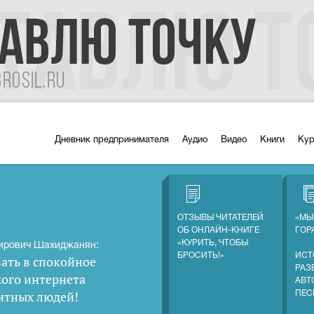
Дневник предпринимателя
Аудио
Видео
Книги
Ку
ОТЗЫВЫ ЧИТАТЕЛЕЙ
«МЫ
ОБ ОНЛАЙН-КНИГЕ
ГОР
«КУРИТЬ, ЧТОБЫ
ирович Шахиджанян:
БРОСИТЬ!»
ИСТ
ать в спокойное
РАЗ
кого интернета
АВТ
нтных людей
!
ПЕС