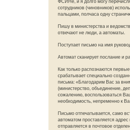
ФСИНе, и я долго могу перечисл
сотрудников (чиновников) испол
пальцами, полчаса одну страничк
Пишу в министерства и ведомств
отвечают не люди, а автоматы.
Поступает письмо на имя руково
Автомат сканирует послание и ра
Как только распознаются первые
срабатывает специально создан
письма: «Благодарим Вас за вни
(министерство, объединение, де
сожалению, воспользоваться Ва
необходимость, непременно к В
Письмо отпечатывается, само вст
автоматом проставляется адрес 
отправляется в почтовое отделен