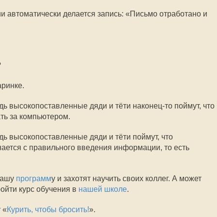
и автоматически делается запись: «Письмо отработано и
?
аринке.
дь высокопоставленные дяди и тёти наконец-то поймут, что
ать за компьютером.
дь высокопоставленные дяди и тёти поймут, что
ается с правильного введения информации, то есть
нашу
программ
у и захотят научить своих коллег. А может
ройти курс обучения в
нашей школе
.
 «
Курить, чтобы бросить!
».