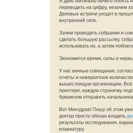
Я действительно ничего понять 
переводить на цифру, незачем х
Деловые встречи уходят в прошл
внутренней сети.
Зачем проводить собрания и сов
сделать большую рассылку, собр
использовать их, а затем поблаг
Экономится время, силы и нервы
У нас вечные совещания, соглас
отчёты и невероятное количество
вышестоящую организацию. Всё н
принтере, каждую страничку подп
бумажном отправить начальника
Вот Минздрав! Пишу об этом уже,
доктор просто обязан владеть
де
результаты исследования, вариан
клавиатуру.