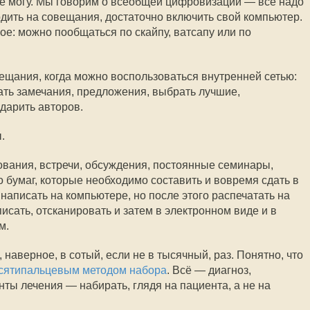
не могу. Мы говорим о всеобщей цифровизации — всё надо
одить на совещания, достаточно включить свой компьютер.
ое: можно пообщаться по скайпу, ватсапу или по
ещания, когда можно воспользоваться внутренней сетью:
ать замечания, предложения, выбрать лучшие,
одарить авторов.
.
ования, встречи, обсуждения, постоянные семинары,
 бумаг, которые необходимо составить и вовремя сдать в
аписать на компьютере, но после этого распечатать на
исать, отсканировать и затем в электронном виде и в
м.
 наверное, в сотый, если не в тысячный, раз. Понятно, что
сятипальцевым методом набора
. Всё — диагноз,
ты лечения — набирать, глядя на пациента, а не на