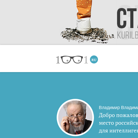
Владимир Владим
Добро пожалов
место российс
для интеллиге