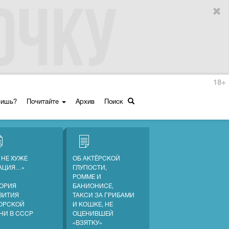
18+
ришь?
Почитайте
Архив
Поиск
 НЕ ХУЖЕ
ОБ АКТЁРСКОЙ
АЦИЯ…»
ГЛУПОСТИ,
РОММЕ И
ОРИЯ
БАНИОНИСЕ,
ВИТИЯ
ТАКСИ ЗА ГРИБАМИ
ОРСКОЙ
И КОШКЕ, НЕ
НИ В СССР
ОЦЕНИВШЕЙ
«ВЗЯТКУ»