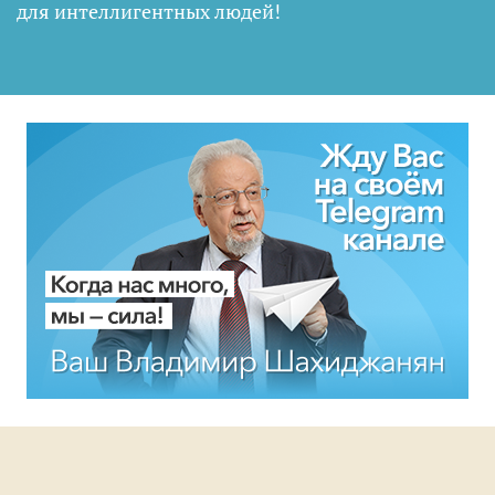
для интеллигентных людей
!