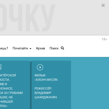
18+
ришь?
Почитайте
Архив
Поиск
АКТЁРСКОЙ
ФИЛЬМ
ПОСТИ,
«КЛОУН МУСЛЯ»
МЕ И
ИОНИСЕ,
РЕЖИССЁР:
СИ ЗА ГРИБАМИ
ВЛАДИМИР
ОШКЕ, НЕ
ШАХИДЖАНЯН
НИВШЕЙ
ЯТКУ»