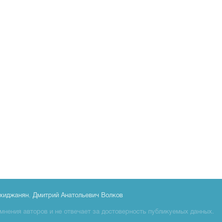
хиджанян
,
Дмитрий Анатольевич Волков
мнения авторов и не отвечает за достоверность публикуемых данных.