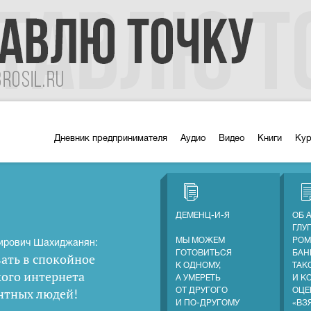
Дневник предпринимателя
Аудио
Видео
Книги
Ку
ДЕМЕНЦ-И-Я
ОБ 
ГЛУ
МЫ МОЖЕМ
РОМ
ирович Шахиджанян:
ГОТОВИТЬСЯ
БАН
ать в спокойное
К ОДНОМУ,
ТАК
кого интернета
А УМЕРЕТЬ
И К
нтных людей
!
ОТ ДРУГОГО
ОЦЕ
И ПО-ДРУГОМУ
«ВЗ