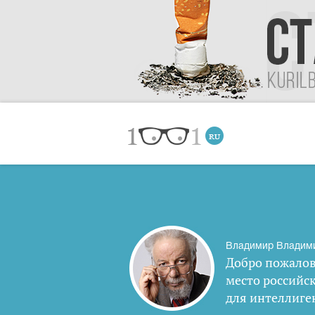
Владимир Владим
Добро пожалов
место российс
для интеллиге