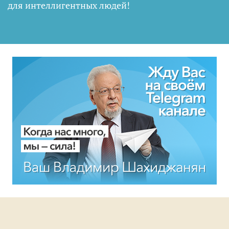
для интеллигентных людей
!