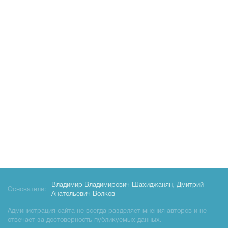
Владимир Владимирович Шахиджанян
,
Дмитрий
Основатели:
Анатольевич Волков
Администрация сайта не всегда разделяет мнения авторов и не
отвечает за достоверность публикуемых данных.