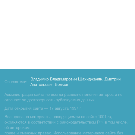
Владимир Владимирович Шахиджанян
,
Дмитрий
Основатели:
Анатольевич Волков
Администрация сайта не всегда разделяет мнения авторов и не
отвечает за достоверность публикуемых данных.
Дата открытия сайта — 17 августа 1997 г.
Все права на материалы, находящиемся на сайте 1001.ru,
охраняются в соответствии с законодательством РФ, в том числе,
об авторском
праве и смежных правах. Использование материалов сайте без