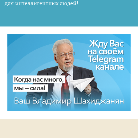
для интеллигентных людей
!