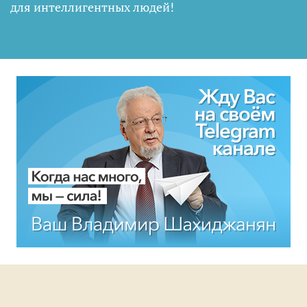
для интеллигентных людей
!