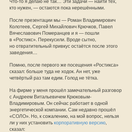
Что-то
я делаю не так… Эти задачи — найти тех,
кто нужен, — остаются пока нерешёнными.
После презентации мы — Роман Владимирович
Колотеев, Сергей Михайлович Крючков, Павел
Вячеславович Померанцев и я — пошли
в «Ростикс». Перекусили. Вроде сытно,
но отвратительный привкус остаётся после этого
заведения…
Помню, после первого же посещения «Ростикса»
сказал: больше туда не ходок. Ан нет, уже
четвёртый раз там едим. Голод не тётка.
На фирме у меня прошёл замечательный разговор
с Андреем Витальевичем Крюковым-
Владимировым. Он сейчас работает в одной
энергетической компании. Сам недавно прошёл
«СОЛО». Но, к сожалению, на мой вопрос, нельзя
ли у них установить
корпоративную версию
,
сказал: