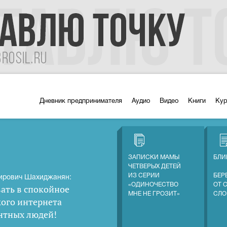
Дневник предпринимателя
Аудио
Видео
Книги
Ку
ЗАПИСКИ МАМЫ
БЛИ
ЧЕТВЕРЫХ ДЕТЕЙ
ИЗ СЕРИИ
БЕР
ирович Шахиджанян:
«ОДИНОЧЕСТВО
ОТ 
ать в спокойное
МНЕ НЕ ГРОЗИТ»
СЛО
кого интернета
нтных людей
!