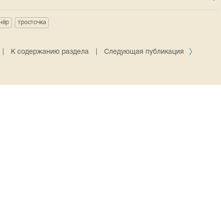
нёр
тросточка
|
К содержанию раздела
|
Следующая публикация