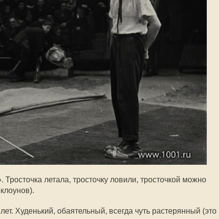
 Тросточка летала, тросточку ловили, тросточкой можно
клоунов).
лет. Худенький, обаятельный, всегда чуть растерянный (это