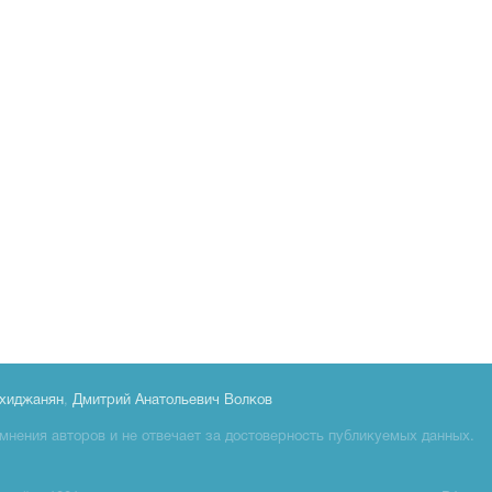
хиджанян
,
Дмитрий Анатольевич Волков
мнения авторов и не отвечает за достоверность публикуемых данных.