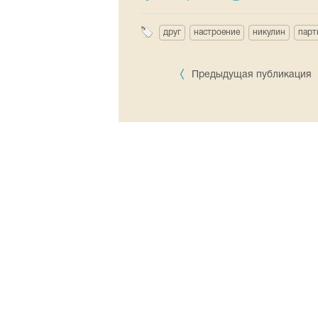
друг
настроение
никулин
парт
Предыдущая публикация