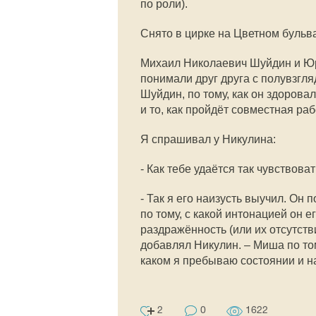
по роли).
Снято в цирке на Цветном бульв
Михаил Николаевич Шуйдин и Юр
понимали друг друга с полувзгляд
Шуйдин, по тому, как он здорова
и то, как пройдёт совместная раб
Я спрашивал у Никулина:
- Как тебе удаётся так чувствова
- Так я его наизусть выучил. Он
по тому, с какой интонацией он е
раздражённость (или их отсутстви
добавлял Никулин. – Миша по том
каком я пребываю состоянии и н
2
0
1622