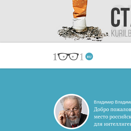
Владимир Владим
Добро пожалов
место российс
для интеллиге