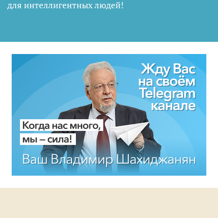
для интеллигентных людей
!