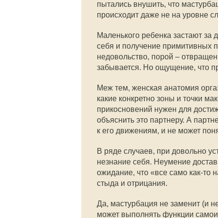
пытались внушить, что мастурбац
происходит даже не на уровне сл
Маленького ребенка застают за д
себя и получение примитивных 
недовольство, порой – отвращени
забывается. Но ощущение, что пр
Меж тем, женская анатомия орга
какие конкретно зоны и точки ма
прикосновений нужен для достиж
объяснить это партнеру. А партн
к его движениям, и не может пон
В ряде случаев, при довольно у
незнание себя. Неумение достав
ожидание, что «все само как-то 
стыда и отрицания.
Да, мастурбация не заменит (и н
может выполнять функции самои