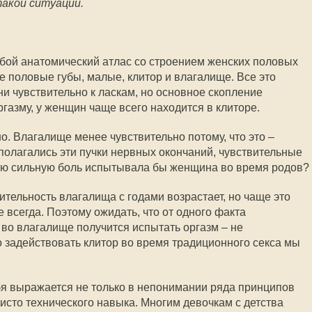
акой ситуации.
бой анатомический атлас со строением женских половых
е половые губы, малые, клитор и влагалище. Все это
ни чувствительно к ласкам, но основное скопление
газму, у женщин чаще всего находится в клиторе.
о. Влагалище менее чувствительно потому, что это –
сполагались эти пучки нервных окончаний, чувствительные
кую сильную боль испытывала бы женщина во время родов?
вительность влагалища с годами возрастает, но чаще это
е всегда. Поэтому ожидать, что от одного факта
во влагалище получится испытать оргазм – не
о задействовать клитор во время традиционного секса мы
я выражается не только в непонимании ряда принципов
чисто технического навыка. Многим девочкам с детства