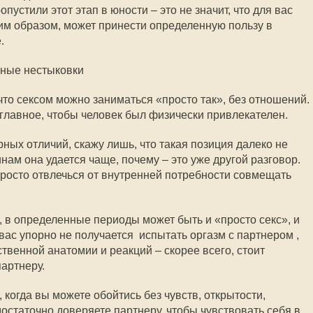
пустили этот этап в юности – это не значит, что для вас
ким образом, может принести определенную пользу в
.
ьные нестыковки
что сексом можно заниматься «просто так», без отношений.
 главное, чтобы человек был физически привлекателен.
рных отличий, скажу лишь, что такая позиция далеко не
ам она удается чаще, почему – это уже другой разговор.
просто отвлечься от внутренней потребности совмещать
, в определенные периоды может быть и «просто секс», и
вас упорно не получается испытать оргазм c партнером ,
твенной анатомии и реакций – скорее всего, стоит
артнеру.
 когда вы можете обойтись без чувств, открытости,
остаточно доверяете партнеру, чтобы чувствовать себя в