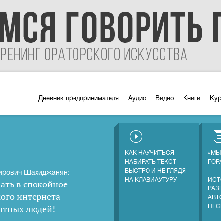
Дневник предпринимателя
Аудио
Видео
Книги
Ку
КАК НАУЧИТЬСЯ
«МЫ
НАБИРАТЬ ТЕКСТ
ГОР
БЫСТРО И НЕ ГЛЯДЯ
ирович Шахиджанян:
НА КЛАВИАУТУРУ
ИСТ
ать в спокойное
РАЗ
кого интернета
АВТ
нтных людей
!
ПЕС