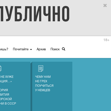
18+
ришь?
Почитайте
Архив
Поиск
 НЕ ХУЖЕ
ЧЕМУ НАМ
АЦИЯ…»
НЕ ГРЕХ
ПОУЧИТЬСЯ
ОРИЯ
У НЕМЦЕВ
ВИТИЯ
ОРСКОЙ
НИ В СССР