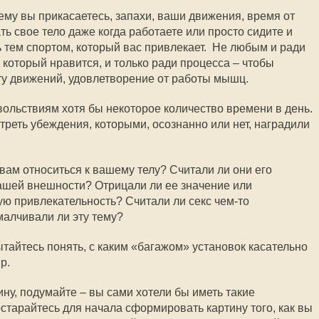
чему вы прикасаетесь, запахи, ваши движения, время от
ь свое тело даже когда работаете или просто сидите и
ь тем спортом, который вас привлекает. Не любым и ради
, который нравится, и только ради процесса – чтобы
оту движений, удовлетворение от работы мышц.
ольствиям хотя бы некоторое количество времени в день.
треть убеждения, которыми, осознанно или нет, наградили
вам относиться к вашему телу? Считали ли они его
ашей внешности? Отрицали ли ее значение или
ю привлекательность? Считали ли секс чем-то
алчивали ли эту тему?
тайтесь понять, с каким «багажом» установок касательно
р.
ину, подумайте – вы сами хотели бы иметь такие
остарайтесь для начала сформировать картину того, как вы