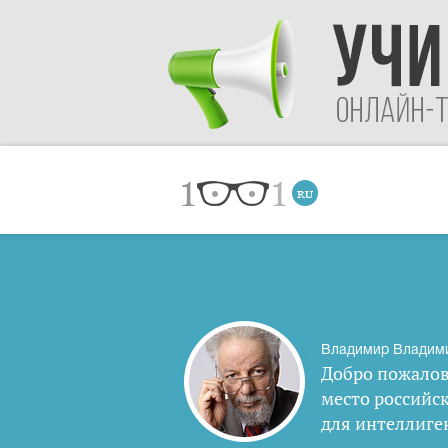
Владимир Владим
Добро пожалов
место российс
для интеллиге