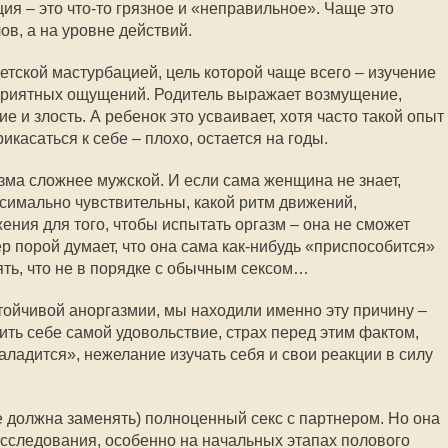
ия – это что-то грязное и «неправильное». Чаще это
ов, а на уровне действий.
етской мастурбацией, цель которой чаще всего – изучение
приятных ощущений. Родитель выражает возмущение,
е и злость. А ребенок это усваивает, хотя часто такой опыт
икасаться к себе – плохо, остается на годы.
зма сложнее мужской. И если сама женщина не знает,
ксимально чувствительны, какой ритм движений,
ения для того, чтобы испытать оргазм – она не сможет
ер порой думает, что она сама как-нибудь «приспособится»
ять, что не в порядке с обычным сексом…
стойчивой аноргазмии, мы находили именно эту причину –
ить себе самой удовольствие, страх перед этим фактом,
наладится», нежелание изучать себя и свои реакции в силу
е должна заменять) полноценный секс с партнером. Но она
сследования, особенно на начальных этапах полового