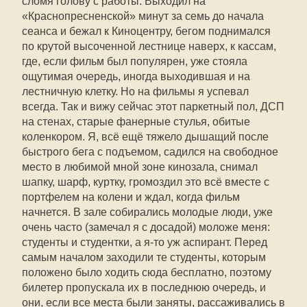
сломя голову с работы. Выходил на
«Краснопресненской» минут за семь до начала
сеанса и бежал к Киноцентру, бегом поднимался
по крутой высоченной лестнице наверх, к кассам,
где, если фильм был популярен, уже стояла
ощутимая очередь, иногда выходившая и на
лестничную клетку. Но на фильмы я успевал
всегда. Так и вижу сейчас этот паркетный пол, ДСП
на стенах, старые фанерные стулья, обитые
коленкором. Я, всё ещё тяжело дышащий после
быстрого бега с подъемом, садился на свободное
место в любимой мной зоне кинозала, снимал
шапку, шарф, куртку, громоздил это всё вместе с
портфелем на колени и ждал, когда фильм
начнется. В зале собирались молодые люди, уже
очень часто (замечал я с досадой) моложе меня:
студенты и студентки, а я-то уж аспирант. Перед
самым началом заходили те студенты, которым
положено было ходить сюда бесплатно, поэтому
билетер пропускала их в последнюю очередь, и
они, если все места были заняты, рассаживались в