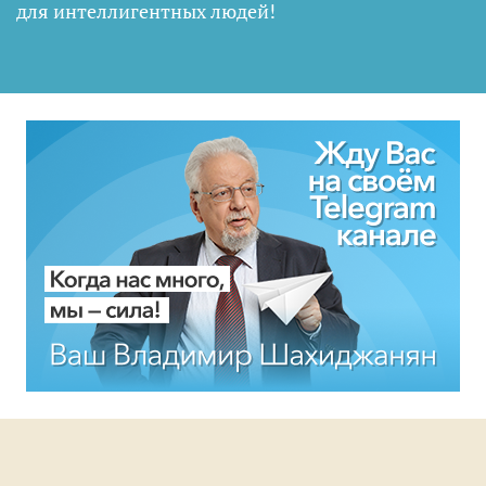
для интеллигентных людей
!