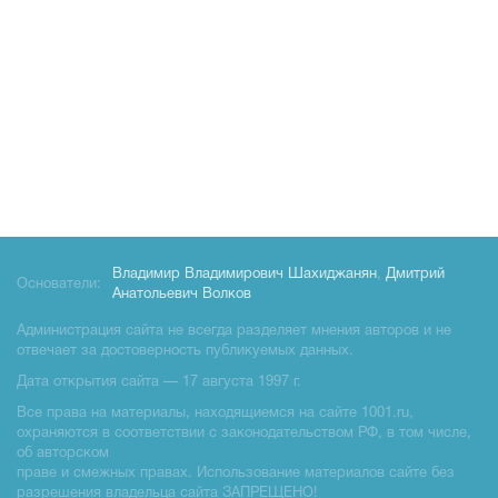
Владимир Владимирович Шахиджанян
,
Дмитрий
Основатели:
Анатольевич Волков
Администрация сайта не всегда разделяет мнения авторов и не
отвечает за достоверность публикуемых данных.
Дата открытия сайта — 17 августа 1997 г.
Все права на материалы, находящиемся на сайте 1001.ru,
охраняются в соответствии с законодательством РФ, в том числе,
об авторском
праве и смежных правах. Использование материалов сайте без
разрешения владельца сайта ЗАПРЕЩЕНО!