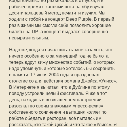
Когда начальство разъехалось в отпуска, я в
рабочее время с каплями пота на лбу изучал
десятипальцевый метод печати  и изучил. Мы
ходили с тобой на концерт Deep Purple. В первый
раз в жизни мы смогли себе позволить хорошие
билеты на DP  а концерт выдался совершенно
невыразительным.
Надо же, когда я начал писать  мне казалось, что
ничего особенного за минувший год не было  а
теперь вдруг вижу множество событий, о которых
надо упомянуть и которые хотелось бы сохранить
в памяти. 17 июня 2004 года я праздновал
столетие со дня действия романа Джойса «Улисс».
В Интернете я вычитал, что в Дублине по этому
поводу устроили целый фестиваль. Я же в тот
день, находясь в возвышенном настроении,
разослал по своим знакомым «пресс-релиз»
собственного сочинения и вытащил коллег по
работе обедать в ресторан, всё пытаясь им
рассказать, кто такой Джойс и что такое «Улисс». Я