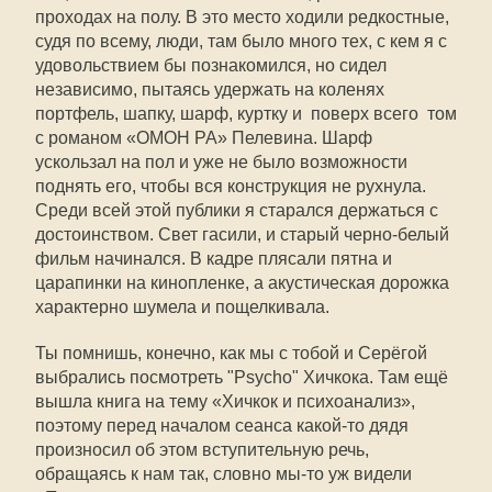
проходах на полу. В это место ходили редкостные,
судя по всему, люди, там было много тех, с кем я с
удовольствием бы познакомился, но сидел
независимо, пытаясь удержать на коленях
портфель, шапку, шарф, куртку и  поверх всего  том
с романом «ОМОН РА» Пелевина. Шарф
ускользал на пол и уже не было возможности
поднять его, чтобы вся конструкция не рухнула.
Среди всей этой публики я старался держаться с
достоинством. Свет гасили, и старый черно-белый
фильм начинался. В кадре плясали пятна и
царапинки на кинопленке, а акустическая дорожка
характерно шумела и пощелкивала.
Ты помнишь, конечно, как мы с тобой и Серёгой
выбрались посмотреть "Psycho" Хичкока. Там ещё
вышла книга на тему «Хичкок и психоанализ»,
поэтому перед началом сеанса какой-то дядя
произносил об этом вступительную речь,
обращаясь к нам так, словно мы-то уж видели