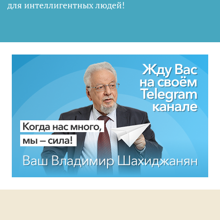
для интеллигентных людей
!