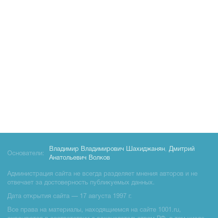
Владимир Владимирович Шахиджанян
,
Дмитрий
Основатели:
Анатольевич Волков
Администрация сайта не всегда разделяет мнения авторов и не
отвечает за достоверность публикуемых данных.
Дата открытия сайта — 17 августа 1997 г.
Все права на материалы, находящиемся на сайте 1001.ru,