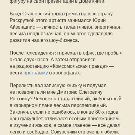
фигуру на свои презентации в Доме книги.
Влад Сташевский тогда гремел на всю страну.
Раскруткой этого артиста занимался Юрий
Айзеншпис — личность талантливая, энергичная,
весьма неоднозначная; он многое сделал для
развития нашего шоу-бизнеса.
После телевидения я приехал в офис, где пробыл
около двух часов. А затем отправился
на радиостанцию «Комсомольская правда» —
вести
программу
о хронофагах.
Перелистывал записную книжку и подумал:
не позвонить ли мне Дмитрию Олеговичу
Рогозину? Человек он талантливый, любопытный,
в карьерном плане весьма перспективный.
Закончил, если не ошибаюсь, в конце
80-х
годов
наш факультет, отличался особым прилежанием
в изучении языков, а самое главное — всё делал
легко и свободно. Сокурсники его очень любили.