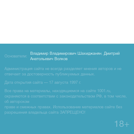
Владимир Владимирович Шахиджанян
,
Дмитрий
Основатели:
Анатольевич Волков
Администрация сайта не всегда разделяет мнения авторов и не
отвечает за достоверность публикуемых данных.
Дата открытия сайта — 17 августа 1997 г.
Все права на материалы, находящиемся на сайте 1001.ru,
охраняются в соответствии с законодательством РФ, в том числе,
об авторском
праве и смежных правах. Использование материалов сайте без
разрешения владельца сайта ЗАПРЕЩЕНО!
18+