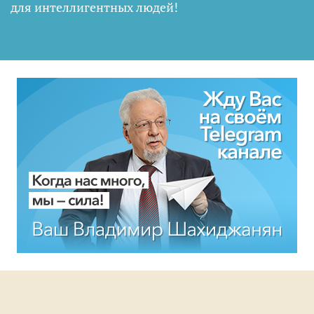
для интеллигентных людей
!