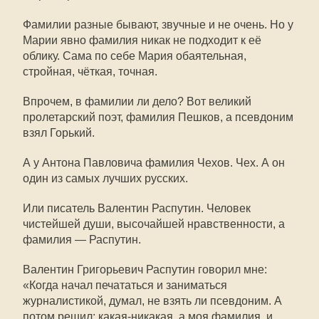
Фамилии разные бывают, звучные и не очень. Но у
Марии явно фамилия никак не подходит к её
облику. Сама по себе Мария обаятельная,
стройная, чёткая, точная.
Впрочем, в фамилии ли дело? Вот великий
пролетарский поэт, фамилия Пешков, а псевдоним
взял Горький.
А у Антона Павловича фамилия Чехов. Чех. А он
один из самых лучших русских.
Или писатель Валентин Распутин. Человек
чистейшей души, высочайшей нравственности, а
фамилия — Распутин.
Валентин Григорьевич Распутин говорил мне:
«Когда начал печататься и заниматься
журналистикой, думал, не взять ли псевдоним. А
потом решил: какая-никакая, а моя фамилия, и