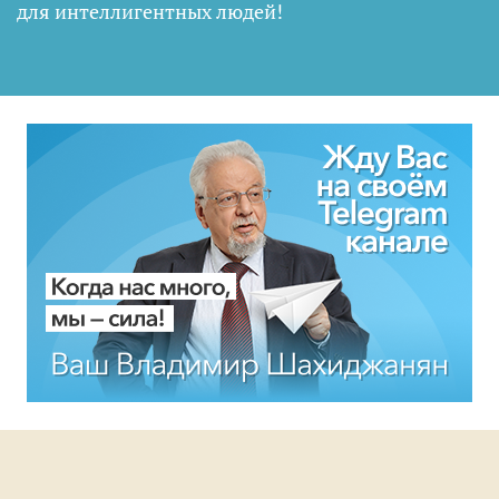
для интеллигентных людей
!