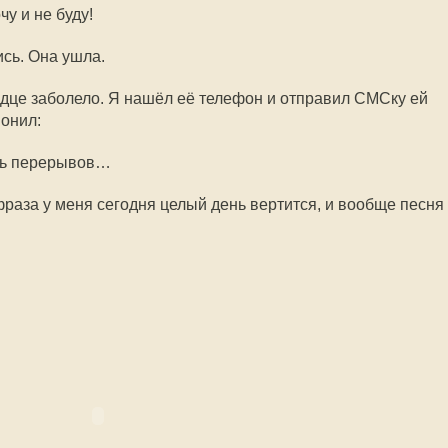
чу и не буду!
сь. Она ушла.
ердце заболело. Я нашёл её телефон и отправил СМСку ей
вонил:
ать перерывов…
раза у меня сегодня целый день вертится, и вообще песня