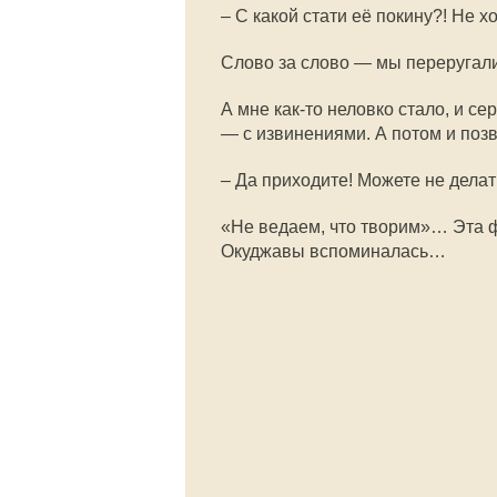
– С какой стати её покину?! Не хо
Слово за слово — мы переругали
А мне как-то неловко стало, и с
— с извинениями. А потом и поз
– Да приходите! Можете не дел
«Не ведаем, что творим»… Эта ф
Окуджавы вспоминалась…