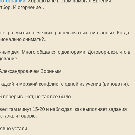
фотографий
. Хорошо мне в этом помогал Евгений
отбор. И огорчение…
се, размытых, нечётких, расплывчатых, смазанных. Когда
ионально снимать?..
ных дел. Много общался с докторами. Договорился, что в
дование.
Александровичем Зориным.
адкий и мерзкий конфликт с одной из учениц (виноват я).
й перерыв. Нет, не так всё было…
вёл там минут 15-20 и наблюдал, как выполняет задания
стала, и говорю:
явно устали.