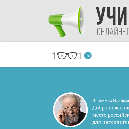
Владимир Владим
Добро пожалов
место российс
для интеллиге