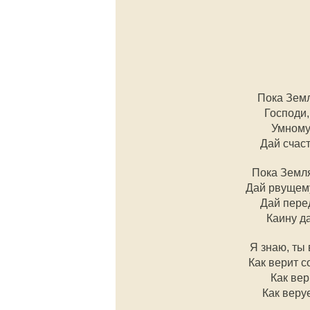
Пока Земл
Господи,
Умному 
Дай счаст
Пока Земля
Дай рвущему
Дай пере
Каину да
Я знаю, ты 
Как верит с
Как вер
Как веру