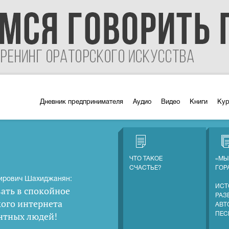
Дневник предпринимателя
Аудио
Видео
Книги
Ку
ЧТО ТАКОЕ
«МЫ
СЧАСТЬЕ?
ГОР
ирович Шахиджанян:
ИСТ
ать в спокойное
РАЗ
кого интернета
АВТ
нтных людей
!
ПЕС