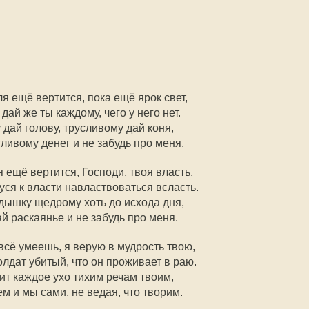
я ещё вертится, пока ещё ярок свет,
 дай же ты каждому, чего у него нет.
дай голову, трусливому дай коня,
ливому денег и не забудь про меня.
 ещё вертится, Господи, твоя власть,
ся к власти навластвоваться всласть.
дышку щедрому хоть до исхода дня,
й раскаянье и не забудь про меня.
всё умеешь, я верую в мудрость твою,
олдат убитый, что он проживает в раю.
ит каждое ухо тихим речам твоим,
ем и мы сами, не ведая, что творим.