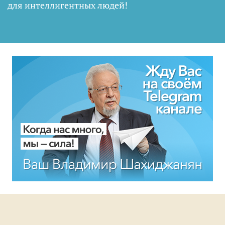
для интеллигентных людей
!