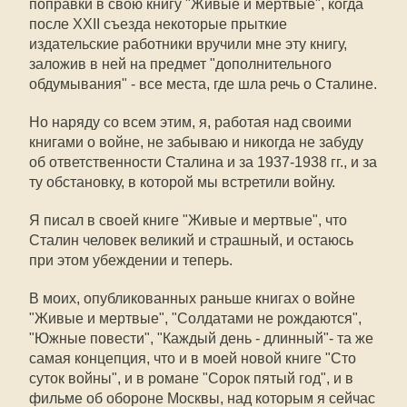
поправки в свою книгу "Живые и мертвые", когда
после XXII съезда некоторые прыткие
издательские работники вручили мне эту книгу,
заложив в ней на предмет "дополнительного
обдумывания" - все места, где шла речь о Сталине.
Но наряду со всем этим, я, работая над своими
книгами о войне, не забываю и никогда не забуду
об ответственности Сталина и за 1937-1938 гг., и за
ту обстановку, в которой мы встретили войну.
Я писал в своей книге "Живые и мертвые", что
Сталин человек великий и страшный, и остаюсь
при этом убеждении и теперь.
В моих, опубликованных раньше книгах о войне
"Живые и мертвые", "Солдатами не рождаются",
"Южные повести", "Каждый день - длинный"- та же
самая концепция, что и в моей новой книге "Сто
суток войны", и в романе "Сорок пятый год", и в
фильме об обороне Москвы, над которым я сейчас