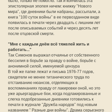
было, только не помогло. Так и кончилась эта
эпистолярная эпопея ничем: книжку "Нового
мира", где дневники были набраны, рассыпали, а
книга "100 суток войны" в ее первозданном виде
появилась в печати через двадцать с лишним лет
после описываемых событий и через десять лет
после отцовской смерти.
"Мне с каждым днём всё тяжелей жить и
работать..."
Так Симонов выражал отчаянье от собственного
бессилия в борьбе за правду о войне, борьбе с
анонимной силой, именуемой цензура
В той же папке лежат и письма 1976-77 годов,
свидетели не менее титанического труда по
отстаиванию нюансов, отделяющих в
воспоминаниях правду от лакировки оной, но это
уже арьергардные бои, когда подлакированные и
слегка подобрезанные дневники готовились к
печати в журнале "Дружба народов" под новым
названием " Разные дни войны". Драма серьезного