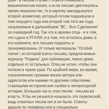
руки - в любом случае с ответа снималась
машинописная копия, а если письмо диктовалось
прямо машинистке, то в каретку закладывался
второй экземпляр, который потом подшивали в
том текущего года или второй том того же года,
называемые в дальнейшем "ВС - Все Сделанное"
за очередной год. Так что в архиве отца - и в том,
что сдано в РГАЛИ, и в том, что осталось дома, в
его кабинете, все письма подшиты и
пронумерованы. И только материалы "Особой
папки", из которой взяты письма, предлагаемые
журналу "Родина" для публикации, лежат дома,
отдельно от остальных. Отец не хотел, чтобы они
попали в чужие руки. По крайней мере, во время,
ограниченное сроками жизни автора или
адресатов или какими-то другими событиями,
ставящими исторические скобки в литературной
истории. Большая часть этих писем - письма во
власть. Я бы не решился называть это перепиской,
ведь ответных писем нет и не было. Ответы
давали по телефону или в специально