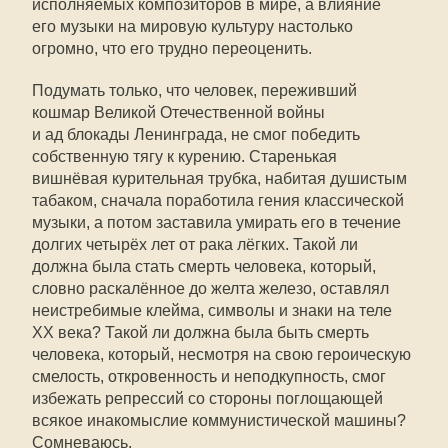
исполняемых композиторов в мире, а влияние
его музыки на мировую культуру настолько
огромно, что его трудно переоценить.
Подумать только, что человек, переживший
кошмар Великой Отечественной войны
и ад блокады Ленинграда, не смог победить
собственную тягу к курению. Старенькая
вишнёвая курительная трубка, набитая душистым
табаком, сначала поработила гения классической
музыки, а потом заставила умирать его в течение
долгих четырёх лет от рака лёгких. Такой ли
должна была стать смерть человека, который,
словно раскалённое до желта железо, оставлял
неистребимые клейма, символы и знаки на теле
ХХ века? Такой ли должна была быть смерть
человека, который, несмотря на свою героическую
смелость, откровенность и неподкупность, смог
избежать репрессий со стороны поглощающей
всякое инакомыслие коммунистической машины?
Сомневаюсь.