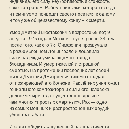
индивида, его силу, неукротимость и стойкость,
сам стал рабом. Рабом привычки, которая всегда
и неминуемо приводит своего носителя к одному
и тому же общеизвестному концу – к смерти.
Умер Дмитрий Шостакович в возрасте 68 лет, 9
августа 1975 года в Москве, спустя ровно 33 года
после того, как его 7-я Симфония прозвучала
в разбомбленном Ленинграде и добавила
сил и надежды умирающим от голода
блокадникам. И умер тяжёлой и страшной
смертью. На протяжении последних лет своей
жизни Дмитрий Дмитриевич тяжело страдал
от пожирающей его болезни. Рак лёгких уничтожал
гениального композитора и сильного человека
долгие четыре года, существенно дольше,
чем многих «простых смертных». Рак — одно
из самых мощных и распространённых орудий
убийства табака.
И если победить запущенный рак практически