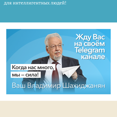
для интеллигентных людей
!