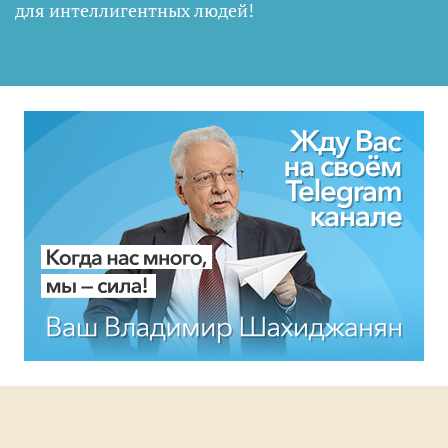
для интеллигентных людей
!