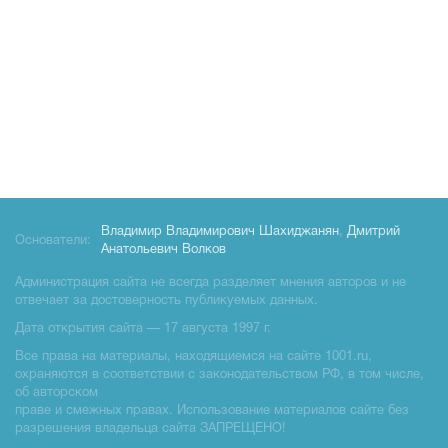
Владимир Владимирович Шахиджанян
,
Дмитрий
Основатели:
Анатольевич Волков
Администрация сайта не всегда разделяет мнения авторов и не
отвечает за достоверность публикуемых данных.
Дата открытия сайта — 17 августа 1997 г.
Все права на материалы, находящиемся на сайте 1001.ru,
охраняются в соответствии с законодательством РФ, в том числе,
об авторском
праве и смежных правах. Использование материалов сайте без
разрешения владельца сайта ЗАПРЕЩЕНО!