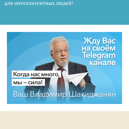
для интеллигентных людей
!