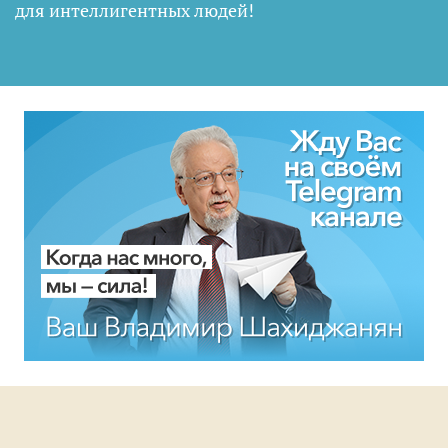
для интеллигентных людей
!