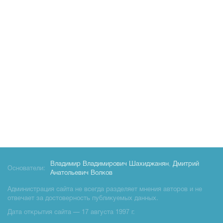
Владимир Владимирович Шахиджанян
,
Дмитрий
Основатели:
Анатольевич Волков
Администрация сайта не всегда разделяет мнения авторов и не
отвечает за достоверность публикуемых данных.
Дата открытия сайта — 17 августа 1997 г.