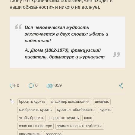
гибнут от хронических болезней, «не входит в
наши обязанности» и никого не волнует.
Вся человеческая мудрость
заключается в двух словах: ждать и
надеяться!
А. Дюма (1802-1870), французский
писатель, драматург и журналист
0
0
659
бросить курить
владимир шахиджанян
дневник
как бросить курить
курить чтобы бросить
курить
чтобы бросить
перестать курить
соло
соло на клавиатуре
учимся говорить публично
шахиджанян
эргосоло