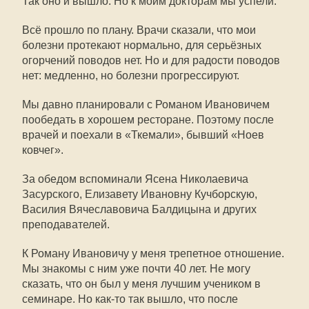
Так оно и вышло. Но к моим докторам мы успели.
Всё прошло по плану. Врачи сказали, что мои
болезни протекают нормально, для серьёзных
огорчений поводов нет. Но и для радости поводов
нет: медленно, но болезни прогрессируют.
Мы давно планировали с Романом Ивановичем
пообедать в хорошем ресторане. Поэтому после
врачей и поехали в «Ткемали», бывший «Ноев
ковчег».
За обедом вспоминали Ясена Николаевича
Засурского, Елизавету Ивановну Кучборскую,
Василия Вячеславовича Балдицына и других
преподавателей.
К Роману Ивановичу у меня трепетное отношение.
Мы знакомы с ним уже почти 40 лет. Не могу
сказать, что он был у меня лучшим учеником в
семинаре. Но как-то так вышло, что после