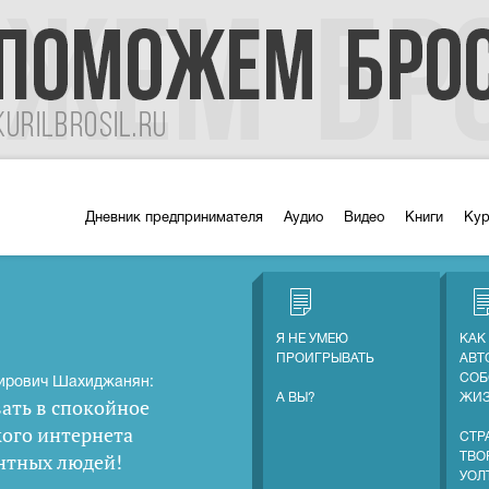
Дневник предпринимателя
Аудио
Видео
Книги
Ку
Я НЕ УМЕЮ
КАК
ПРОИГРЫВАТЬ
АВТ
СОБ
ирович Шахиджанян:
А ВЫ?
ЖИ
ать в спокойное
кого интернета
СТР
нтных людей
!
ТВО
УОЛ