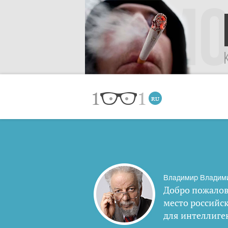
Владимир Владим
Добро пожалов
место российс
для интеллиге