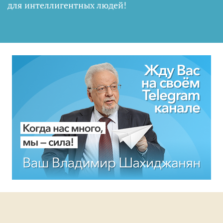
для интеллигентных людей
!