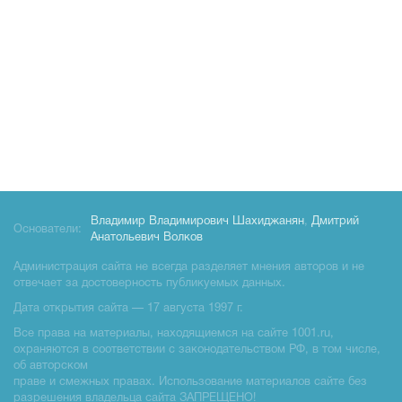
Владимир Владимирович Шахиджанян
,
Дмитрий
Основатели:
Анатольевич Волков
Администрация сайта не всегда разделяет мнения авторов и не
отвечает за достоверность публикуемых данных.
Дата открытия сайта — 17 августа 1997 г.
Все права на материалы, находящиемся на сайте 1001.ru,
охраняются в соответствии с законодательством РФ, в том числе,
об авторском
праве и смежных правах. Использование материалов сайте без
разрешения владельца сайта ЗАПРЕЩЕНО!