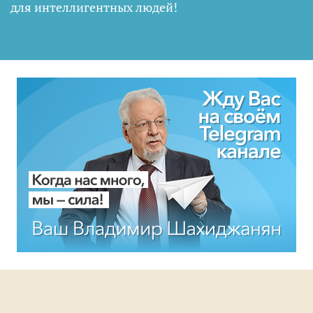
для интеллигентных людей
!