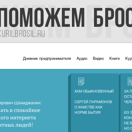
Дневник предпринимателя
Аудио
Видео
Книги
Ку
ХАМ ОБЫКНОВЕННЫЙ
ЗА 
ОСТ
СЕРГЕЙ ПАРАМОНОВ
ЧЕЛ
ирович Шахиджанян:
О ХАМСТВЕ КАК
ать в спокойное
НОРМЕ БЫТИЯ
ИЗ 
кого интернета
КОН
нтных людей
!
НЕ 
НО 