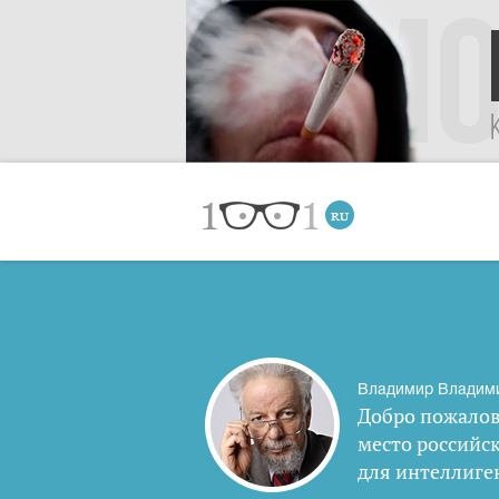
Владимир Владим
Добро пожалов
место российс
для интеллиге