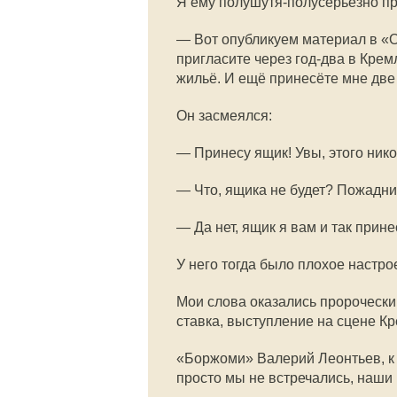
Я ему полушутя-полусерьёзно пр
— Вот опубликуем материал в «О
пригласите через год-два в Крем
жильё. И ещё принесёте мне дв
Он засмеялся:
— Принесу ящик! Увы, этого никог
— Что, ящика не будет? Пожадн
— Да нет, ящик я вам и так принес
У него тогда было плохое настр
Мои слова оказались пророчески
ставка, выступление на сцене К
«Боржоми» Валерий Леонтьев, к с
просто мы не встречались, наши 