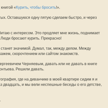
 книгой «
Курить, чтобы бросить
!».
ых. Оставшуюся одну пятую сделаем быстро, и через
Читаю с интересом. Это продляет мне жизнь, поднимает
 Люди бросают курить. Прекрасно!
а станет значимой. Думал, так, между делом. Между
скажем, скорочтением или сайтом знакомств.
ргеевичем Черняевым, давать или не давать в книге
онтьева. Решили давать.
ография, где на диванчике в моей квартире сидим я и
з двадцать, и мы вели неспешные беседы о его детстве,
.