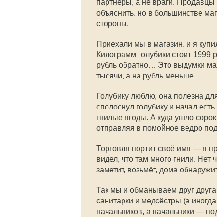
партнёры, а не враги. Продавцы 
объяснить, но в большинстве м
стороны.
Приехали мы в магазин, и я купи
Килограмм голубики стоит 1999 р
рубль обратно… Это выдумки мар
тысячи, а на рубль меньше.
Голубику люблю, она полезна для 
сполоснул голубику и начал есть.
гнилые ягоды. А куда ушло сорок
отправляя в помойное ведро под
Торговля портит своё имя — я п
видел, что там много гнили. Нет 
заметит, возьмёт, дома обнаружи
Так мы и обманываем друг друга
санитарки и медсёстры (а иногд
начальников, а начальники — по