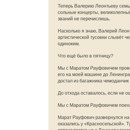
Теперь Валерию Леонтьеву семьд
сольные концерты, великолепный
званий не перечислишь.
Насколько я знаю, Валерий Леон
артистической тусовки слывёт ч
одиноким.
Что ещё было в пятницу?
Мы с Маратом Рауфовичем прово
его на моей машине до Ленинград
достал из багажника чемоданчик
До отхода оставалось, если не о
Мы с Маратом Рауфовичем поеха
Марат Рауфович развернулся на
оказались у «Красносельской». Т