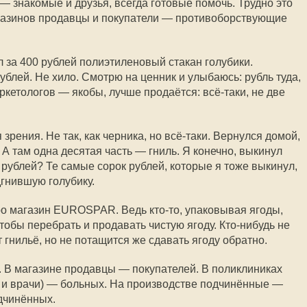
— знакомые и друзья, всегда готовые помочь. Трудно это
агазинов продавцы и покупатели — противоборствующие
л за 400 рублей полиэтиленовый стакан голубики.
ублей. Не хило. Смотрю на ценник и улыбаюсь: рубль туда,
кетологов — якобы, лучше продаётся: всё-таки, не две
зрения. Не так, как черника, но всё-таки. Вернулся домой,
 А там одна десятая часть — гниль. Я конечно, выкинул
 рублей? Те самые сорок рублей, которые я тоже выкинул,
гнившую голубику.
ро магазин EUROSPAR. Ведь кто-то, упаковывая ягоды,
чтобы перебрать и продавать чистую ягоду. Кто-нибудь не
т гнильё, но не потащится же сдавать ягоду обратно.
. В магазине продавцы — покупателей. В поликлиниках
а и врачи) — больных. На производстве подчинённые —
дчинённых.