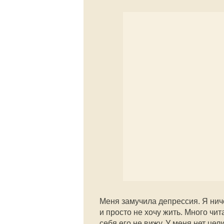
Меня замучила депрессия. Я ниче
и просто не хочу жить. Много чит
себя его не вижу. У меня нет це