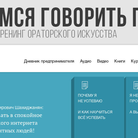
Дневник предпринимателя
Аудио
Видео
Книги
Ку
ПОЧЕМУ Я
Я Н
НЕ УСПЕВАЮ
ПРО
ирович Шахиджанян:
И КАК НАУЧИТЬСЯ
А В
ать в спокойное
ВСЁ УСПЕВАТЬ
кого интернета
нтных людей
!