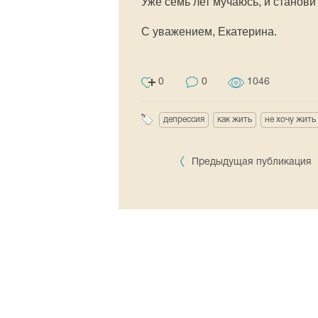
Уже семь лет мучаюсь, и станови
С уважением, Екатерина.
0
0
1046
депрессия
как жить
не хочу жить
Предыдущая публикация