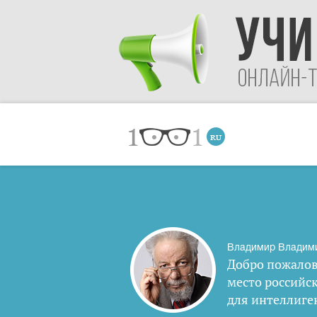
Владимир Владим
Добро пожалов
место российс
для интеллиге