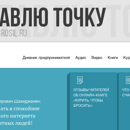
Дневник предпринимателя
Аудио
Видео
Книги
Ку
ОТЗЫВЫ ЧИТАТЕЛЕЙ
ЧТО
ОБ ОНЛАЙН-КНИГЕ
СЧА
«КУРИТЬ, ЧТОБЫ
ирович Шахиджанян:
БРОСИТЬ!»
ать в спокойное
кого интернета
нтных людей
!