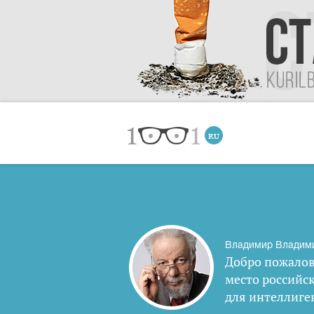
Владимир Владим
Добро пожалов
место российс
для интеллиге