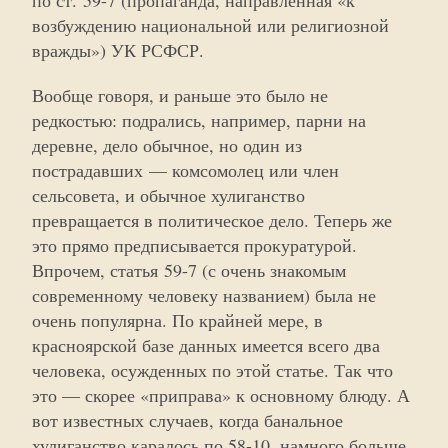
по ст. 59-7 (пропаганда, направленная «к
возбуждению национальной или религиозной
вражды») УК РСФСР.
Вообще говоря, и раньше это было не
редкостью: подрались, например, парни на
деревне, дело обычное, но один из
пострадавших — комсомолец или член
сельсовета, и обычное хулиганство
превращается в политическое дело. Теперь же
это прямо предписывается прокуратурой.
Впрочем, статья 59-7 (с очень знакомым
современному человеку названием) была не
очень популярна. По крайней мере, в
красноярской базе данных имеется всего два
человека, осужденных по этой статье. Так что
это — скорее «приправа» к основному блюду. А
вот известных случаев, когда банальное
хулиганство каралось по 58-10, намного больше.