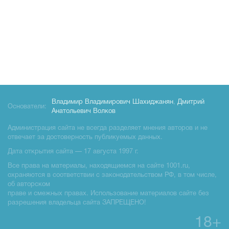
Владимир Владимирович Шахиджанян
,
Дмитрий
Основатели:
Анатольевич Волков
Администрация сайта не всегда разделяет мнения авторов и не
отвечает за достоверность публикуемых данных.
Дата открытия сайта — 17 августа 1997 г.
Все права на материалы, находящиемся на сайте 1001.ru,
охраняются в соответствии с законодательством РФ, в том числе,
об авторском
праве и смежных правах. Использование материалов сайте без
разрешения владельца сайта ЗАПРЕЩЕНО!
18+