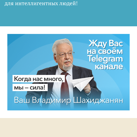
для интеллигентных людей
!