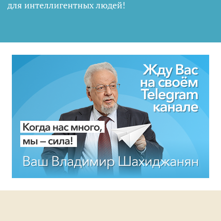
для интеллигентных людей
!