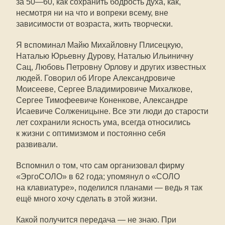
за
50—60
, как сохранить бодрость духа, как,
несмотря ни на что и вопреки всему, вне
зависимости от возраста, жить творчески.
Я вспоминал Майю Михайловну Плисецкую,
Наталью Юрьевну Дурову, Наталью Ильиничну
Сац, Любовь Петровну Орлову и других известных
людей. Говорил об Игоре Александровиче
Моисееве, Сергее Владимировиче Михалкове,
Сергее Тимофеевиче Коненкове, Александре
Исаевиче Солженицыне. Все эти люди до старости
лет сохранили ясность ума, всегда относились
к жизни с оптимизмом и постоянно себя
развивали.
Вспомнил о том, что сам организовал фирму
«ЭргоСОЛО» в 62 года; упомянул о «СОЛО
на клавиатуре», поделился планами — ведь я так
ещё много хочу сделать в этой жизни.
Какой получится передача — не знаю. При