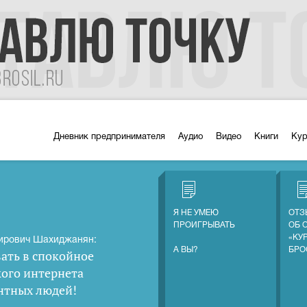
Дневник предпринимателя
Аудио
Видео
Книги
Ку
Я НЕ УМЕЮ
ОТЗ
ПРОИГРЫВАТЬ
ОБ 
«КУ
ирович Шахиджанян:
А ВЫ?
БРО
ать в спокойное
кого интернета
нтных людей
!