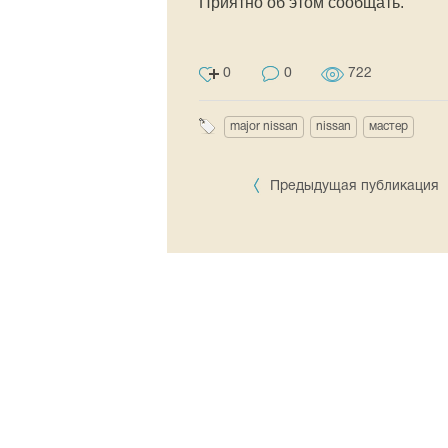
Приятно об этом сообщать.
0
0
722
major nissan
nissan
мастер
Предыдущая публикация