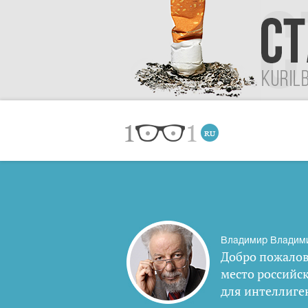
Владимир Владим
Добро пожалов
место российс
для интеллиге