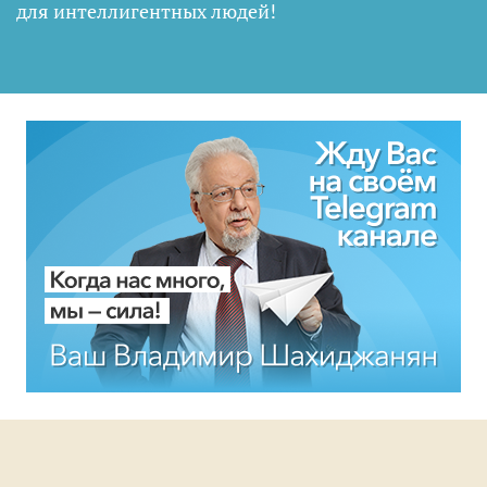
для интеллигентных людей
!