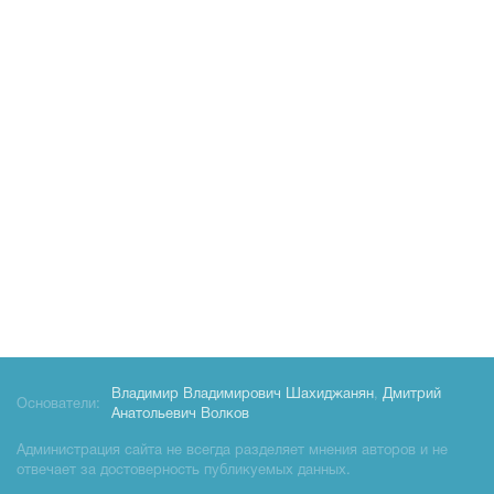
Владимир Владимирович Шахиджанян
,
Дмитрий
Основатели:
Анатольевич Волков
Администрация сайта не всегда разделяет мнения авторов и не
отвечает за достоверность публикуемых данных.