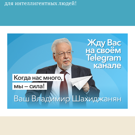
для интеллигентных людей
!