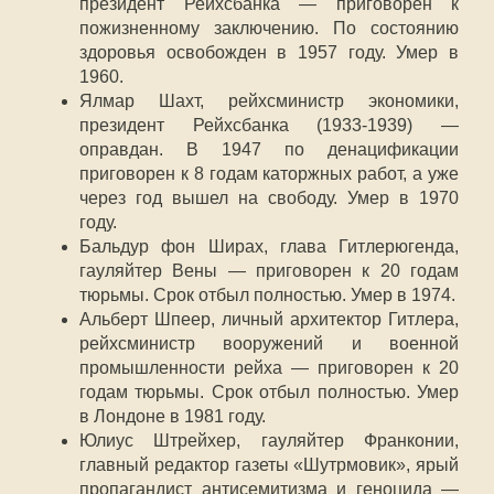
президент Рейхсбанка — приговорен к
пожизненному заключению. По состоянию
здоровья освобожден в 1957 году. Умер в
1960.
Ялмар Шахт, рейхсминистр экономики,
президент Рейхсбанка (1933-1939) —
оправдан. В 1947 по денацификации
приговорен к 8 годам каторжных работ, а уже
через год вышел на свободу. Умер в 1970
году.
Бальдур фон Ширах, глава Гитлерюгенда,
гауляйтер Вены — приговорен к 20 годам
тюрьмы. Срок отбыл полностью. Умер в 1974.
Альберт Шпеер, личный архитектор Гитлера,
рейхсминистр вооружений и военной
промышленности рейха — приговорен к 20
годам тюрьмы. Срок отбыл полностью. Умер
в Лондоне в 1981 году.
Юлиус Штрейхер, гауляйтер Франконии,
главный редактор газеты «Шутрмовик», ярый
пропагандист антисемитизма и геноцида —