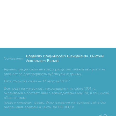
Владимир Владимирович Шахиджанян
,
Дмитрий
Основатели:
Анатольевич Волков
Администрация сайта не всегда разделяет мнения авторов и не
отвечает за достоверность публикуемых данных.
Дата открытия сайта — 17 августа 1997 г.
Все права на материалы, находящиемся на сайте 1001.ru,
охраняются в соответствии с законодательством РФ, в том числе,
об авторском
праве и смежных правах. Использование материалов сайте без
разрешения владельца сайта ЗАПРЕЩЕНО!