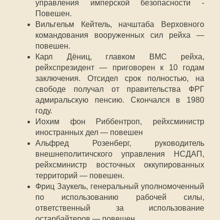
управления имперской безопасности -
Повешен.
Вильгельм Кейтель, начштаба Верховного
командования вооруженных сил рейха —
повешен.
Карл Дёниц, главком ВМС рейха,
рейхспрезидент — приговорен к 10 годам
заключения. Отсидел срок полностью, на
свободе получал от правительства ФРГ
адмиральскую пенсию. Скончался в 1980
году.
Иохим фон Риббентроп, рейхсминистр
иностранных дел — повешен
Альфред Розенберг, руководитель
внешнеполитичского управления НСДАП,
рейхсминистр восточных оккупированных
территорий — повешен.
Фриц Заукель, генеральный уполномоченный
по использованию рабочей силы,
ответственный за использование
остарбайтеров — повешен.