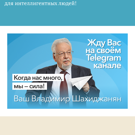
для интеллигентных людей
!