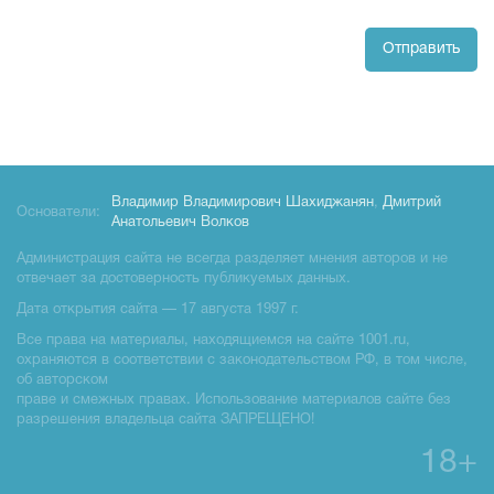
Отправить
Владимир Владимирович Шахиджанян
,
Дмитрий
Основатели:
Анатольевич Волков
Администрация сайта не всегда разделяет мнения авторов и не
отвечает за достоверность публикуемых данных.
Дата открытия сайта — 17 августа 1997 г.
Все права на материалы, находящиемся на сайте 1001.ru,
охраняются в соответствии с законодательством РФ, в том числе,
об авторском
праве и смежных правах. Использование материалов сайте без
разрешения владельца сайта ЗАПРЕЩЕНО!
18+