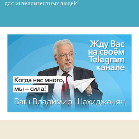
для интеллигентных людей
!