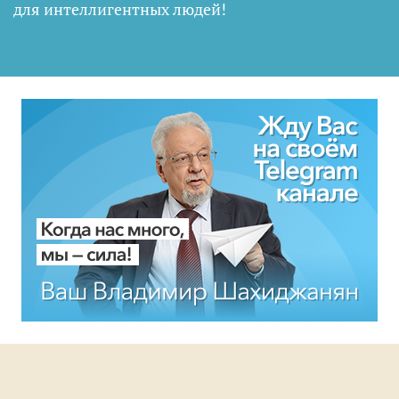
для интеллигентных людей
!