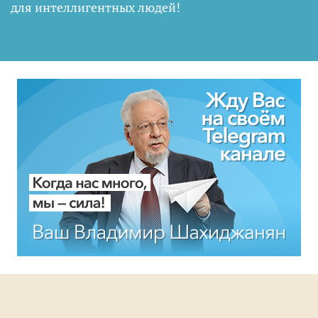
для интеллигентных людей
!