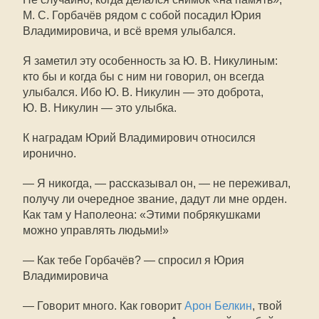
М. С. Горбачёв
рядом с собой посадил Юрия
Владимировича, и всё время улыбался.
Я заметил эту особенность за
Ю. В. Никулиным
:
кто бы и когда бы с ним ни говорил, он всегда
улыбался. Ибо
Ю. В. Никулин
— это доброта,
Ю. В. Никулин
— это улыбка.
К наградам Юрий Владимирович относился
иронично.
— Я никогда, — рассказывал он, — не переживал,
получу ли очередное звание, дадут ли мне орден.
Как там у Наполеона: «Этими побрякушками
можно управлять людьми!»
— Как тебе Горбачёв? — спросил я Юрия
Владимировича
— Говорит много. Как говорит
Арон Белкин
, твой