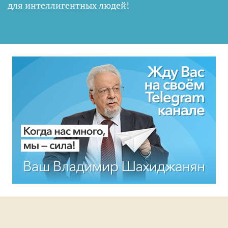
для интеллигентных людей
!