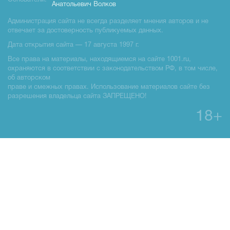
Основатели:
Анатольевич Волков
Администрация сайта не всегда разделяет мнения авторов и не
отвечает за достоверность публикуемых данных.
Дата открытия сайта — 17 августа 1997 г.
Все права на материалы, находящиемся на сайте 1001.ru,
охраняются в соответствии с законодательством РФ, в том числе,
об авторском
праве и смежных правах. Использование материалов сайте без
разрешения владельца сайта ЗАПРЕЩЕНО!
18+