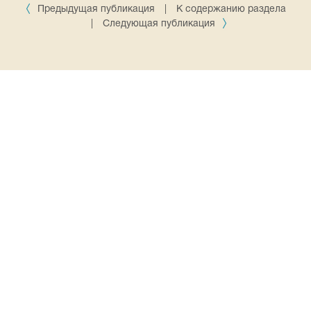
Предыдущая публикация
|
К содержанию раздела
|
Следующая публикация