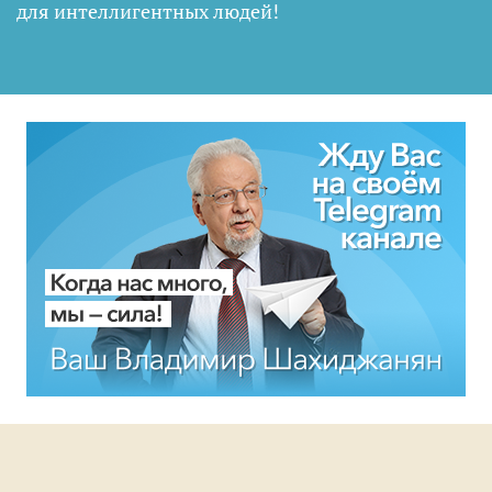
для интеллигентных людей
!