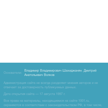
Владимир Владимирович Шахиджанян
,
Дмитрий
Основатели:
Анатольевич Волков
Администрация сайта не всегда разделяет мнения авторов и не
отвечает за достоверность публикуемых данных.
Дата открытия сайта — 17 августа 1997 г.
Все права на материалы, находящиемся на сайте 1001.ru,
охраняются в соответствии с законодательством РФ, в том числе,