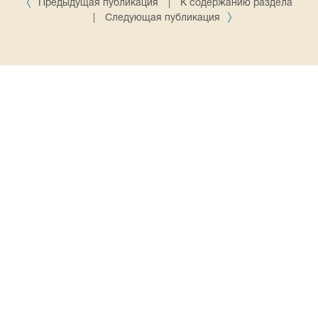
Предыдущая публикация
|
К содержанию раздела
|
Следующая публикация