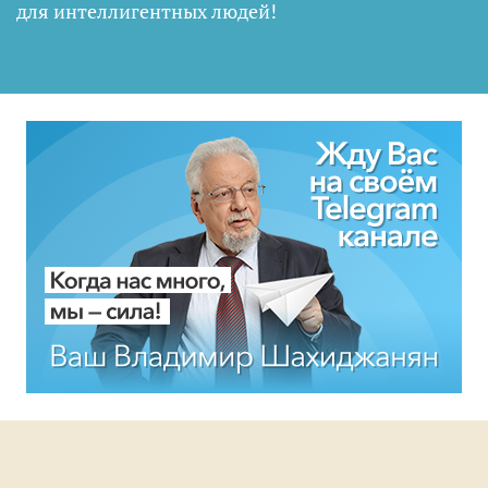
для интеллигентных людей
!