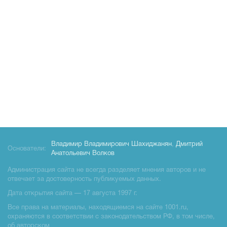
Владимир Владимирович Шахиджанян
,
Дмитрий
Основатели:
Анатольевич Волков
Администрация сайта не всегда разделяет мнения авторов и не
отвечает за достоверность публикуемых данных.
Дата открытия сайта — 17 августа 1997 г.
Все права на материалы, находящиемся на сайте 1001.ru,
охраняются в соответствии с законодательством РФ, в том числе,
об авторском