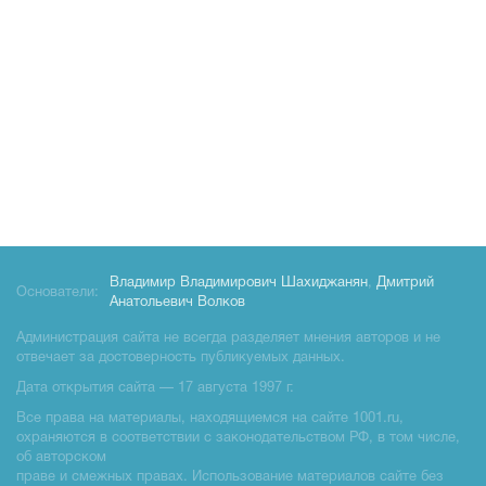
Владимир Владимирович Шахиджанян
,
Дмитрий
Основатели:
Анатольевич Волков
Администрация сайта не всегда разделяет мнения авторов и не
отвечает за достоверность публикуемых данных.
Дата открытия сайта — 17 августа 1997 г.
Все права на материалы, находящиемся на сайте 1001.ru,
охраняются в соответствии с законодательством РФ, в том числе,
об авторском
праве и смежных правах. Использование материалов сайте без