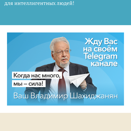
для интеллигентных людей
!