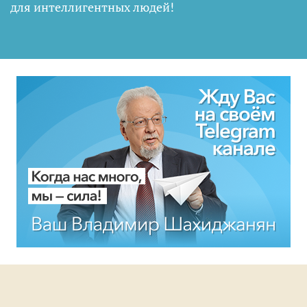
для интеллигентных людей
!