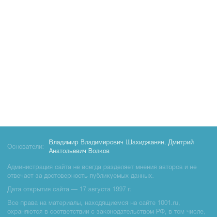
Владимир Владимирович Шахиджанян
,
Дмитрий
Основатели:
Анатольевич Волков
Администрация сайта не всегда разделяет мнения авторов и не
отвечает за достоверность публикуемых данных.
Дата открытия сайта — 17 августа 1997 г.
Все права на материалы, находящиемся на сайте 1001.ru,
охраняются в соответствии с законодательством РФ, в том числе,