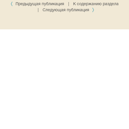
Предыдущая публикация
|
К содержанию раздела
|
Следующая публикация