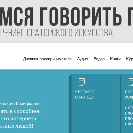
Дневник предпринимателя
Аудио
Видео
Книги
Ку
ЧТО ТАКОЕ
ПУС
СЧАСТЬЕ?
УС
ирович Шахиджанян:
СХЕ
ать в спокойное
ПЛО
кого интернета
ПЛО
нтных людей
!
ПЛО