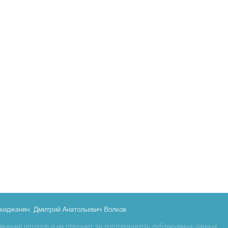
хиджанян
,
Дмитрий Анатольевич Волков
мнения авторов и не отвечает за достоверность публикуемых данных.