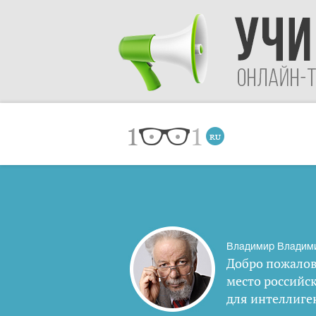
Владимир Владим
Добро пожалов
место российс
для интеллиге