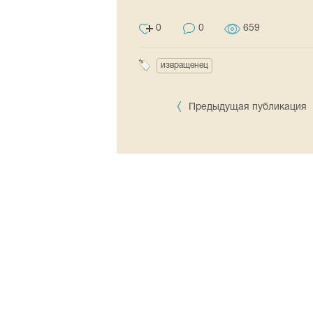
0
0
659
извращенец
Предыдущая публикация