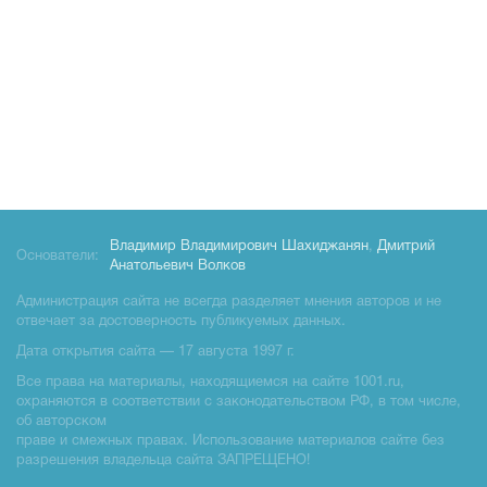
Владимир Владимирович Шахиджанян
,
Дмитрий
Основатели:
Анатольевич Волков
Администрация сайта не всегда разделяет мнения авторов и не
отвечает за достоверность публикуемых данных.
Дата открытия сайта — 17 августа 1997 г.
Все права на материалы, находящиемся на сайте 1001.ru,
охраняются в соответствии с законодательством РФ, в том числе,
об авторском
праве и смежных правах. Использование материалов сайте без
разрешения владельца сайта ЗАПРЕЩЕНО!