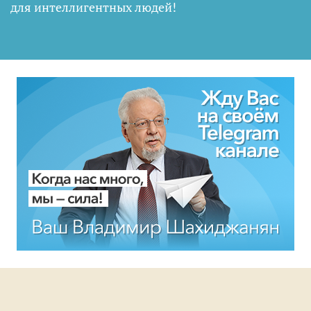
для интеллигентных людей
!