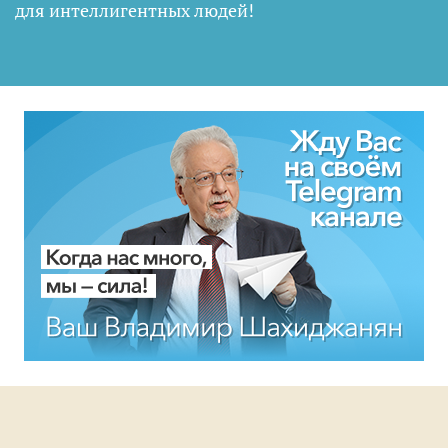
для интеллигентных людей
!