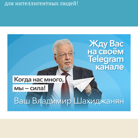
для интеллигентных людей
!