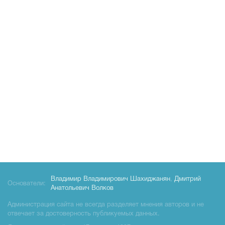
Владимир Владимирович Шахиджанян
,
Дмитрий
Основатели:
Анатольевич Волков
Администрация сайта не всегда разделяет мнения авторов и не
отвечает за достоверность публикуемых данных.