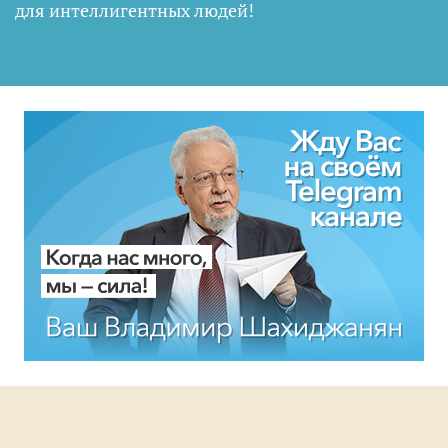
для интеллигентных людей
!