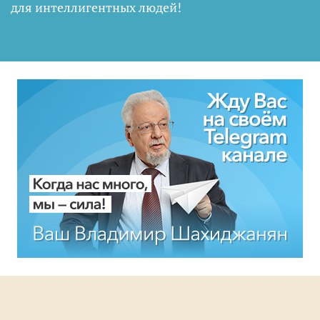
для интеллигентных людей
!