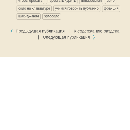
чтобы бросить
перестать курить
понаровская
соло
соло на клавиатуре
учимся говорить публично
франция
шахиджанян
эргосоло
Предыдущая публикация
|
К содержанию раздела
|
Следующая публикация