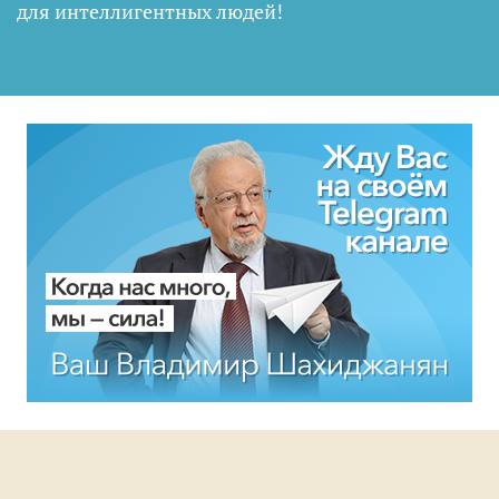
для интеллигентных людей
!