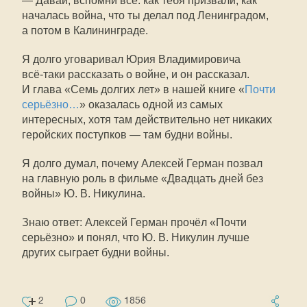
— Давай, вспомни всё: как тебя призвали, как
началась война, что ты делал под Ленинградом,
а потом в Калининграде.
Я долго уговаривал Юрия Владимировича
всё-таки
рассказать о войне, и он рассказал.
И глава «Семь долгих лет» в нашей книге «
Почти
серьёзно…
» оказалась одной из самых
интересных, хотя там действительно нет никаких
геройских поступков — там будни войны.
Я долго думал, почему Алексей Герман позвал
на главную роль в фильме «Двадцать дней без
войны»
Ю. В. Никулина
.
Знаю ответ: Алексей Герман прочёл «Почти
серьёзно» и понял, что
Ю. В. Никулин
лучше
других сыграет будни войны.
2
0
1856