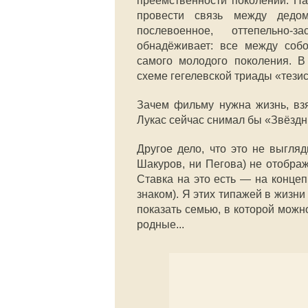
преемственности поколений. Н
провести связь между дед
п
ослевоенное, оттепельно-з
обнадёживает: все между собо
самого молодого поколения. В
схеме гегелевской триады
«
тези
Зачем фильму нужна жизнь, взя
Лукас сейчас снимал бы «Звёздн
Другое дело, что это не выгля
Шакуров, ни Пегова) не отобра
Ставка на это есть — на концеп
знаком). Я этих типажей в жизни
показать семью, в которой можно
родные...