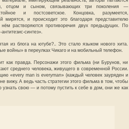
а материале, имитирующем реальность, авторы пытаются
ом, отцом и сыном, связывающих три поколения
—
астойное и постсоветское. Концовка, разумеется,
й мирятся, и происходит это благодаря представителю
 нём растворяются противоречия двух предыдущих. По
с-антитезис-синтез
»
.
тая из блога на ютубе?.. Это стало языком нового хита.
ые войны» в переулках Чикаго и на мобильный телефон.
дит как правда. Персонажи этого фильма (ни Бурунов, ни
жают среднего человека, живущего в современной России.
цию «every man is everyman» (каждый человек зауряден и
 не вижу. А ведь часть стратегии этого фильма в том, чтобы
 узнать свою — и потому пустить к себе в дом, они же как