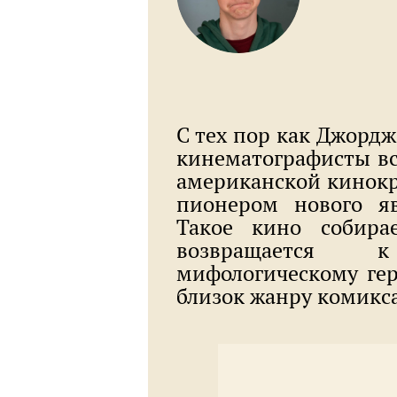
С тех пор как Джордж
кинематографисты все
американской кинокри
пионером нового яв
Такое кино собира
возвращается к
мифологическому ге
близок жанру комикс