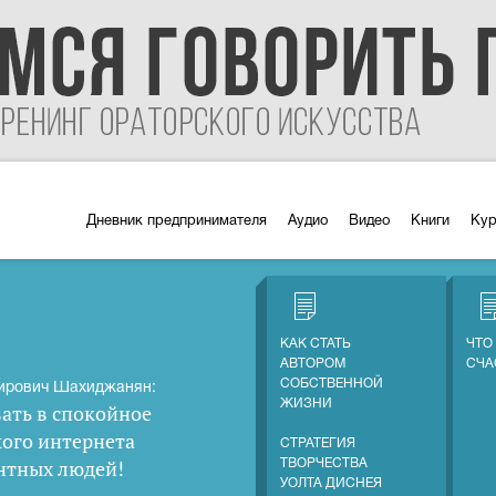
Дневник предпринимателя
Аудио
Видео
Книги
Ку
КАК СТАТЬ
ЧТО
АВТОРОМ
СЧА
СОБСТВЕННОЙ
ирович Шахиджанян:
ЖИЗНИ
ать в спокойное
кого интернета
СТРАТЕГИЯ
нтных людей
!
ТВОРЧЕСТВА
УОЛТА ДИСНЕЯ