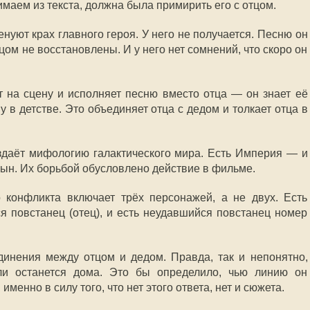
нимаем из текста, должна была примирить его с отцом.
ют крах главного героя. У него не получается. Песню он
цом не восстановлены. И у него нет сомнений, что скоро он
т на сцену и исполняет песню вместо отца — он знает её
му в детстве. Это объединяет отца с дедом и толкает отца в
здаёт мифологию галактического мира. Есть Империя — и
сын. Их борьбой обусловлено действие в фильме.
 конфликта включает трёх персонажей, а не двух. Есть
я повстанец (отец), и есть неудавшийся повстанец номер
инения между отцом и дедом. Правда, так и непонятно,
ли останется дома. Это бы определило, чью линию он
менно в силу того, что нет этого ответа, нет и сюжета.