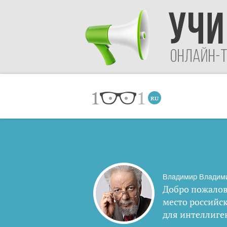
Владимир Владим
Добро пожалов
место российс
для интеллиге