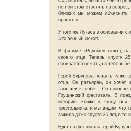
Согласитесь, нечасто чей-то реп
но при этом ответить на вопрос,
близких мы можем объяснить п
нравится...
У того же Лукаса в основании с
Это вечный сюжет.
В фильме «Родные» сюжет, нап
своего отца. Теперь, спустя 2
собирается бежать, но теперь не 
Герой Бурунова п
опал в ту же с
отца. Он
разъярён, он хочет 
замышляет побег... Он признаёт
Грушинский фестиваль. В поез
истории. Ближе к концу они з
треугольника, и мы видим, что 
зажила даже спустя 25 лет, в теч
Едет на фестиваль герой Буруно