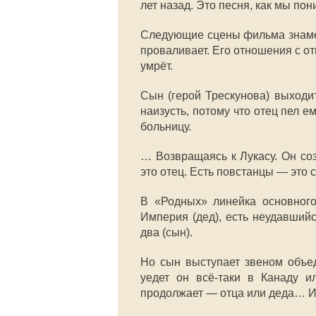
лет назад. Это песня, как мы по
Следующие сцены фильма знамену
проваливает. Его отношения с от
умрёт.
Сын (герой Трескунова) выходи
наизусть, потому что отец пел е
больницу.
… Возвращаясь к Лукасу. Он со
это отец. Есть повстанцы — это 
В «Родных» линейка основного
Империя (дед), есть неудавшийс
два (сын).
Но сын выступает звеном объед
уедет он всё-таки в Канаду и
продолжает — отца или деда… И и