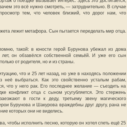
ортаж о поездке вызывает интерес. Здесь это достигается,
 зачем это всё нужно смотреть, — затруднительно. В случае
росмотр тем, что человек близкий, что дорог нам, что
южета лежит метафора. Сын пытается переделать мир отца.
омню, такой: в юности герой Бурунова убежал из дома
5 лет, он обзавёлся собственной семьёй. И уже его сын
только от родителя, но и из страны.
итуацию, что и 25 лет назад, но уже в находясь положении
из неё выбраться
. Как это свойственно усталым рабам,
ся, что у него рак. Его последнее желание — съездить на
дке конфликт отца с сыном усугубляется. Это стержень
аезжают в гости к деду, третьему звену магического
герои Бурунова и Шакурова враждебны друг другу, рана не
ение которых они не виделись.
ва, чтобы исполнить песню, которую он хотел спеть ещё 25