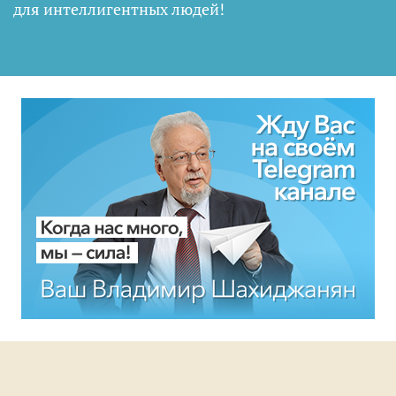
для интеллигентных людей
!