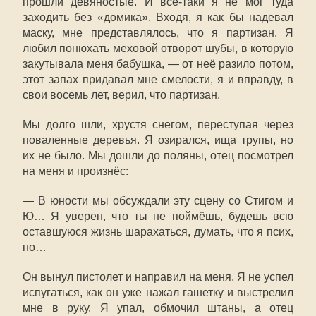
прошли девяностые. И всё-таки я не мог туда
заходить без «домика». Входя, я как бы надевал
маску, мне представлялось, что я партизан. Я
любил понюхать меховой отворот шубы, в которую
закутывала меня бабушка, — от неё разило потом,
этот запах придавал мне смелости, я и вправду, в
свои восемь лет, верил, что партизан.
Мы долго шли, хрустя снегом, переступая через
поваленные деревья. Я озирался, ища трупы, но
их не было. Мы дошли до поляны, отец посмотрел
на меня и произнёс:
— В юности мы обсуждали эту сцену со Стигом и
Ю… Я уверен, что ты не поймёшь, будешь всю
оставшуюся жизнь шарахаться, думать, что я псих,
но…
Он вынул пистолет и направил на меня. Я не успел
испугаться, как он уже нажал гашетку и выстрелил
мне в руку. Я упал, обмочил штаны, а отец