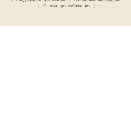
Предыдущая публикация
|
К содержанию раздела
|
Следующая публикация