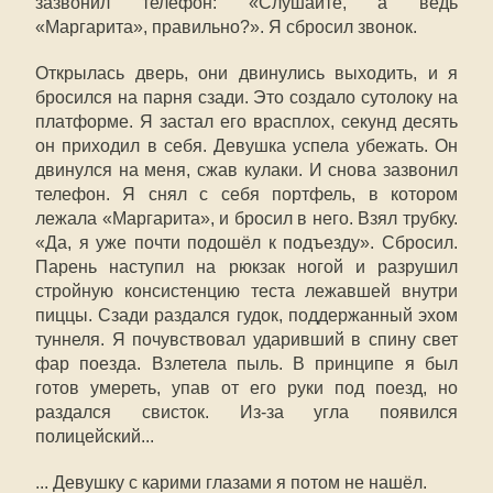
зазвонил телефон: «Слушайте, а ведь
«Маргарита», правильно?». Я сбросил звонок.
Открылась дверь, они двинулись выходить, и я
бросился на парня сзади. Это создало сутолоку на
платформе. Я застал его врасплох, секунд десять
он приходил в себя. Девушка успела убежать. Он
двинулся на меня, сжав кулаки. И снова зазвонил
телефон. Я снял с себя портфель, в котором
лежала «Маргарита», и бросил в него. Взял трубку.
«Да, я уже почти подошёл к подъезду
»
. Сбросил.
Парень наступил на рюкзак ногой и разрушил
стройную консистенцию теста лежавшей внутри
пиццы. Сзади раздался гудок, поддержанный эхом
туннеля. Я почувствовал ударивший в спину свет
фар поезда. Взлетела пыль. В принципе я был
готов умереть, упав от его руки под поезд, но
раздался свисток. Из-за угла появился
полицейский...
... Девушку с карими глазами я потом не нашёл.