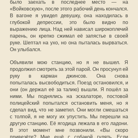
было заехать в последнее место — на
«Войковскую», после этого рабочий день кончался.
В вагоне я увидел девушку, она находилась в
глубокой депрессии, это было видно по
выражению лица. Над ней нависал широкоплечий
парень, он крепко сжимал её запястье в своей
руке. Шептал на ухо, но она пыталась вырваться.
Он улыбался.
Объявили мою станцию, но я не вышел. Я
продолжил смотреть за этой парой. Он просунул ей
руку в карман джинсов. Она снова
попыталась высвободиться. Поезд остановился, и
они (он держал её за талию) вышли. Я пошёл за
ними. Мы поднялись на эскалаторе, постовой
полицейский попытался остановить меня, но я
сделал вид, что не заметил. Они могли смешаться
с толпой, я не могу их упустить. Мы перешли на
другую станцию. Её ягодица лежала в его ладони.
В этот момент мне позвонили. «Вы скоро
привезёте? Мне ещё с собакой гулять. Если