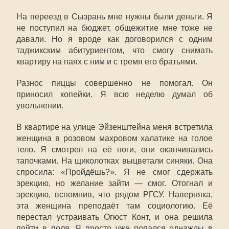
На переезд в Сызрань мне нужны были деньги. Я
не поступил на бюджет, общежитие мне тоже не
давали. Но я вроде как договорился с одним
таджикским абитуриентом, что смогу снимать
квартиру на паях с ним и с тремя его братьями.
Разнос пиццы совершенно не помогал. Он
приносил копейки. Я всю неделю думал об
увольнении.
В квартире на улице Эйзенштейна меня встретила
женщина в розовом махровом халатике на голое
тело. Я смотрел на её ноги, они оканчивались
тапочками. На щиколотках выцветали синяки. Она
спросила: «Пройдёшь?». Я не смог сдержать
эрекцию, но желание зайти — смог. Отогнал и
эрекцию, вспомнив, что рядом РГСУ. Наверняка,
эта женщина преподаёт там социологию. Её
перестал устраивать Огюст Конт, и она решила
пойти в поля. Я просто уже попался однажды в