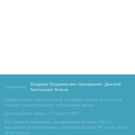
Владимир Владимирович Шахиджанян
,
Дмитрий
Основатели:
Анатольевич Волков
Администрация сайта не всегда разделяет мнения авторов и не
отвечает за достоверность публикуемых данных.
Дата открытия сайта — 17 августа 1997 г.
Все права на материалы, находящиемся на сайте 1001.ru,
охраняются в соответствии с законодательством РФ, в том числе,
об авторском