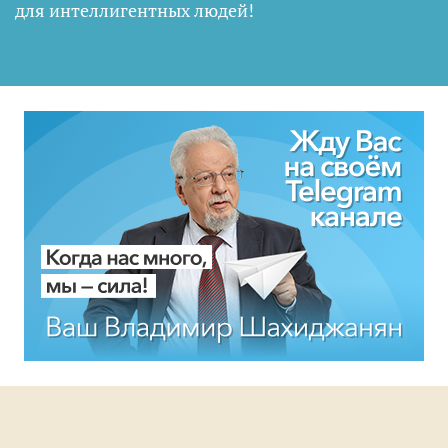
для интеллигентных людей
!